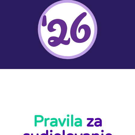
Pravila
za