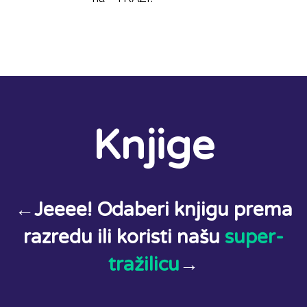
Knjige
←Jeeee! Odaberi knjigu prema
razredu ili koristi našu
super-
tražilicu
→