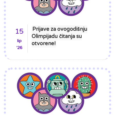
Prijave za ovogodišnju
15
Olimpijadu čitanja su
lip
otvorene!
'26