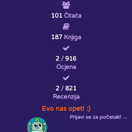
101
Čitača
187
Knjiga
2
/
916
Ocjena
2
/
821
Recenzija
Evo nas opet! :)
Prijavi se za početak! →