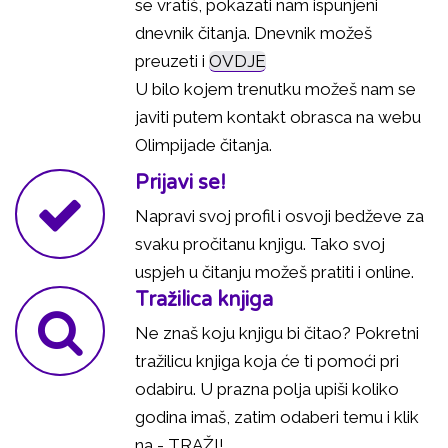
se vratiš, pokazati nam ispunjeni
dnevnik čitanja. Dnevnik možeš
preuzeti i
OVDJE
U bilo kojem trenutku možeš nam se
javiti putem kontakt obrasca na webu
Olimpijade čitanja.
Prijavi se!
Napravi svoj profil i osvoji bedževe za
svaku pročitanu knjigu. Tako svoj
uspjeh u čitanju možeš pratiti i online.
Tražilica knjiga
Ne znaš koju knjigu bi čitao? Pokretni
tražilicu knjiga koja će ti pomoći pri
odabiru. U prazna polja upiši koliko
godina imaš, zatim odaberi temu i klik
na - TRAŽI!