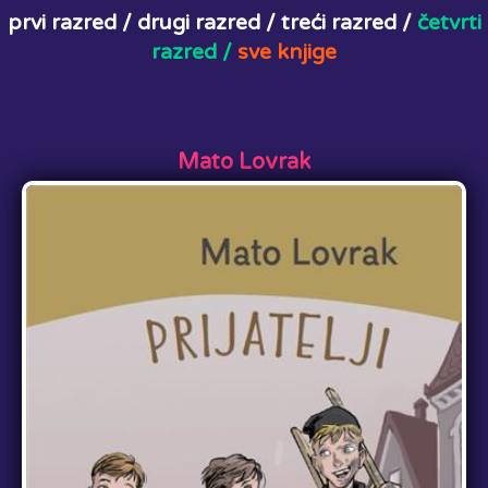
prvi razred /
drugi razred /
treći razred /
četvrti
razred /
sve knjige
Mato Lovrak